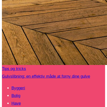
Tips og tricks
Gulvslibning: en effektiv måde at forny dine gulve
Byggeri
Bolig
Have