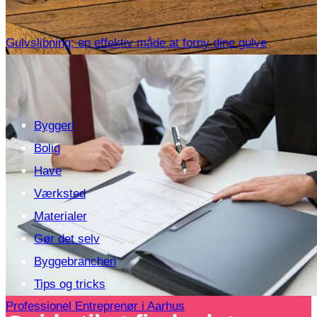
Gulvslibning: en effektiv måde at forny dine gulve
Byggeri
Bolig
Have
Værksted
Materialer
Gør det selv
Byggebranchen
Tips og tricks
Professionel Entreprenør i Aarhus