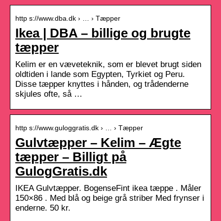
http s://www.dba.dk › … › Tæpper
Ikea | DBA – billige og brugte
tæpper
Kelim er en væveteknik, som er blevet brugt siden
oldtiden i lande som Egypten, Tyrkiet og Peru.
Disse tæpper knyttes i hånden, og trådenderne
skjules ofte, så …
http s://www.guloggratis.dk › … › Tæpper
Gulvtæpper – Kelim – Ægte
tæpper – Billigt på
GulogGratis.dk
IKEA Gulvtæpper. BogenseFint ikea tæppe . Måler
150×86 . Med blå og beige grå striber Med frynser i
enderne. 50 kr.