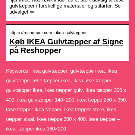
gulvtæpper i forskellige materialer og stilarter. Se
udvalget ⇒
http s://reshopper.com › ikea-gulvtæpper
Køb IKEA Gulvtæpper af Signe
på Reshopper
Keywords: ikea gulvtæpper, gulvtæppe ikea, ikea
gulvtæppe, løse tæpper ikea, ikea løse tæpper,
gulvtæpper ikea, ikea tæpper gulv, ikea tæpper 300 x
400, ikea gulvtæpper 140×200, ikea tæppe 250 x 350,
løse tæpper ikea tæpper, ikea tæpper store, ikea
tæpper sisal, ikea tæppe 300 x 400, løse tæpper –
ikea, tæpper ikea 160×200