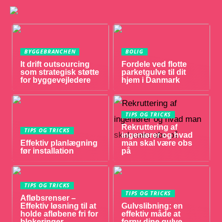
BYGGEBRANCHEN
BOLIG
It drift outsourcing
Fordele ved flotte
som strategisk støtte
parketgulve til dit
for byggevejledere
hjem i Danmark
TIPS OG TRICKS
Rekruttering af
TIPS OG TRICKS
ingeniører og hvad
Effektiv planlægning
man skal være obs
før installation
på
TIPS OG TRICKS
TIPS OG TRICKS
Afløbsrenser –
Effektiv løsning til at
Gulvslibning: en
holde afløbene fri for
effektiv måde at
blokeringer
forny dine gulve