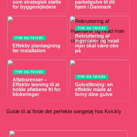
som strategisk støtte
parketgulve til dit
for byggevejledere
hjem i Danmark
TIPS OG TRICKS
Rekruttering af
TIPS OG TRICKS
ingeniører og hvad
Effektiv planlægning
man skal være obs
før installation
på
TIPS OG TRICKS
TIPS OG TRICKS
Afløbsrenser –
Effektiv løsning til at
Gulvslibning: en
holde afløbene fri for
effektiv måde at
blokeringer
forny dine gulve
Guide til at finde det perfekte sengetøj hos Kvickly