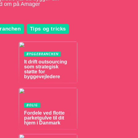
hed om på Amager
ranchen
Tips og tricks
BYGGEBRANCHEN
It drift outsourcing
som strategisk
støtte for
byggevejledere
BOLIG
Fordele ved flotte
parketgulve til dit
hjem i Danmark