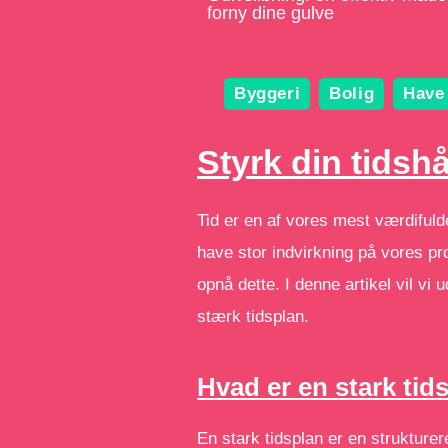
forny dine gulve
Byggeri
Bolig
Have
Styrk din tidsh
Tid er en af vores mest værdifulde
have stor indvirkning på vores pr
opnå dette. I denne artikel vil vi
stærk tidsplan.
Hvad er en stark tid
En stark tidsplan er en strukture