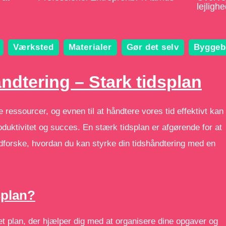
lejlig
Værksted
Materialer
Gør det selv
Byggeb
åndtering – Stark tidsplan
 ressourcer, og evnen til at håndtere vores tid effektivt kan
oduktivitet og succes. En stærk tidsplan er afgørende for at
 udforske, hvordan du kan styrke din tidshåndtering med en
splan?
ret plan, der hjælper dig med at organisere dine opgaver og