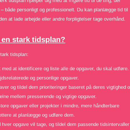
ærk tidsplan hjælper dig med at frigøre tid til de ting, der
g – både personligt og professionelt. Du kan planlægge tid til
en at lade arbejde eller andre forpligtelser tage overhånd.
en stark tidsplan?
stark tidsplan:
 med at identificere og liste alle de opgaver, du skal udføre.
jdsrelaterede og personlige opgaver.
aver og tildel dem prioriteringer baseret på deres vigtighed 
skelne mellem presserende og vigtige opgaver.
tore opgaver eller projekter i mindre, mere håndterbare
lettere at planlægge og udføre dem.
id hver opgave vil tage, og tildel dem passende tidsintervaller 