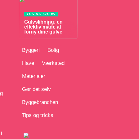
TIPS OG TRICKS
Gulvslibning: en
effektiv måde at
forny dine gulve
Byggeri
Bolig
Have
Værksted
Materialer
Gør det selv
og
Byggebranchen
Tips og tricks
i