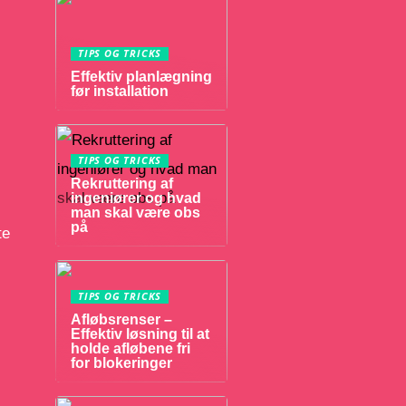
TIPS OG TRICKS
Effektiv planlægning
før installation
TIPS OG TRICKS
Rekruttering af
ingeniører og hvad
man skal være obs
på
te
TIPS OG TRICKS
Afløbsrenser –
Effektiv løsning til at
holde afløbene fri
for blokeringer