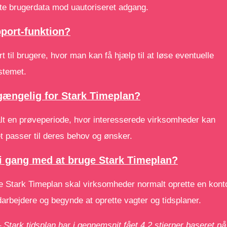
tte brugerdata mod uautoriseret adgang.
port-funktion?
t til brugere, hvor man kan få hjælp til at løse eventuelle
stemet.
lgængelig for Stark Timeplan?
alt en prøveperiode, hvor interesserede virksomheder kan
t passer til deres behov og ønsker.
 gang med at bruge Stark Timeplan?
 Stark Timeplan skal virksomheder normalt oprette en kont
medarbejdere og begynde at oprette vagter og tidsplaner.
– Stark tidsplan har i gennemsnit fået
4.2
stjerner baseret på